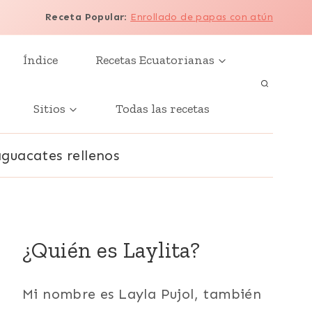
Receta Popular
:
Enrollado de papas con atún
Índice
Recetas Ecuatorianas
Sitios
Todas las recetas
aguacates rellenos
¿Quién es Laylita?
Mi nombre es Layla Pujol, también