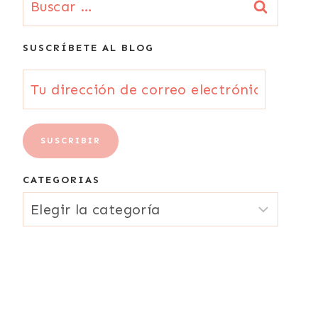
SUSCRÍBETE AL BLOG
Tu
dirección
de
SUSCRIBIR
correo
CATEGORIAS
electrónico
CATEGORIAS
{Email}