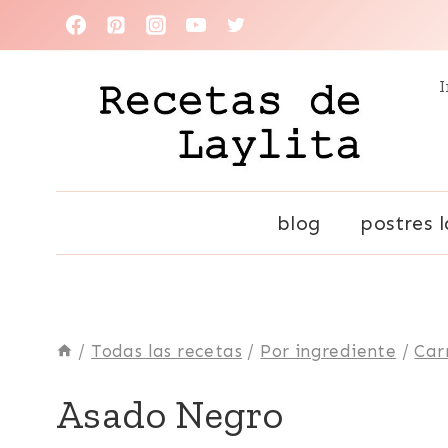
Saltar
al
I
contenido
blog
postres l
/
Todas las recetas
/
Por ingrediente
/
Car
CARNE
Asado Negro
|
DE