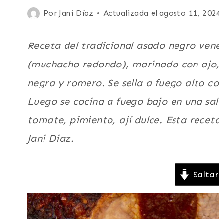
RES
Publicada
Por
Jani Díaz
Actualizada el
agosto 11, 202
O
el
VACA
|
diciembre 14, 2020
Receta del tradicional asado negro vene
LATINO/HISPANO
|
(muchacho redondo), marinado con ajo, 
PARA
negra y romero. Se sella a fuego alto co
FIESTAS
|
Luego se cocina a fuego bajo en una sal
PLATO
PRINCIPAL
tomate, pimiento, ají dulce. Esta recet
|
SUDAMERICA
Jani Diaz.
|
TRADICIONES
|
Saltar
VENEZUELA