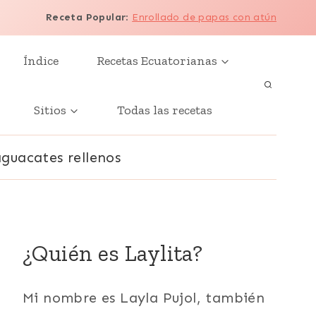
Receta Popular
:
Enrollado de papas con atún
Índice
Recetas Ecuatorianas
Sitios
Todas las recetas
aguacates rellenos
¿Quién es Laylita?
Mi nombre es Layla Pujol, también