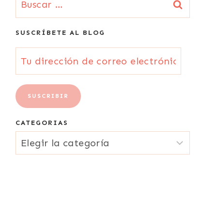
SUSCRÍBETE AL BLOG
Tu
dirección
de
SUSCRIBIR
correo
CATEGORIAS
electrónico
CATEGORIAS
{Email}