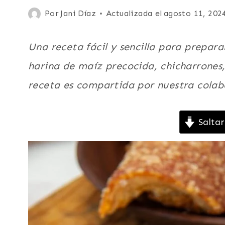
CHANCHO
Publicada
Por
Jani Díaz
Actualizada el
agosto 11, 202
O
el
PUERCO
|
marzo 6, 2021
Una receta fácil y sencilla para prepar
COMIDA
CALLEJERA
harina de maíz precocida, chicharrones, 
|
receta es compartida por nuestra colab
COMIDA
RECONFORTANTE
|
DESAYUNO
Saltar
|
ENTRADAS
Y
APERITIVOS
|
LATINO/HISPANO
|
SUDAMERICA
|