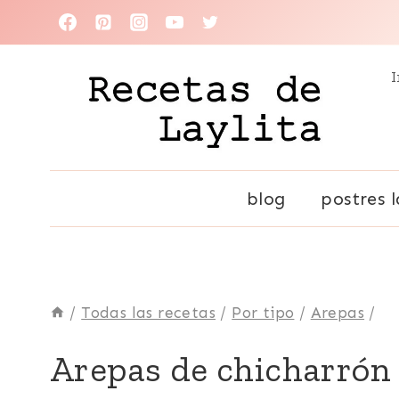
Saltar
al
I
contenido
blog
postres l
/
Todas las recetas
/
Por tipo
/
Arepas
/
AREPAS
Arepas de chicharrón
|
CERDO,