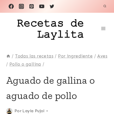
Saltar
al
contenido
/
Todas las recetas
/
Por ingrediente
/
Aves
/
Pollo o gallina
/
ARROCES
Aguado de gallina o
|
AVES
aguado de pollo
|
ECUADOR
|
LATINO/HISPANO
Publicada
Por
Layla Pujol