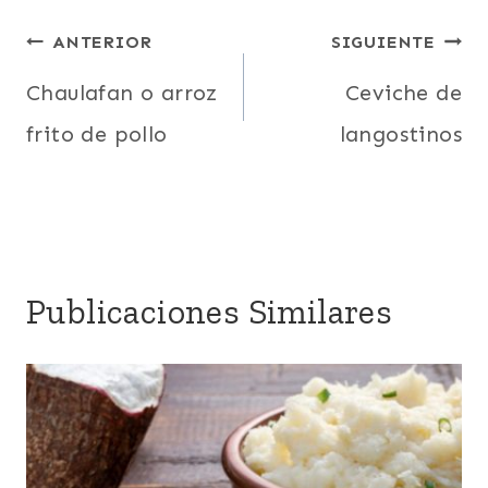
Navegación
ANTERIOR
SIGUIENTE
de
Chaulafan o arroz
Ceviche de
frito de pollo
langostinos
entradas
Publicaciones Similares