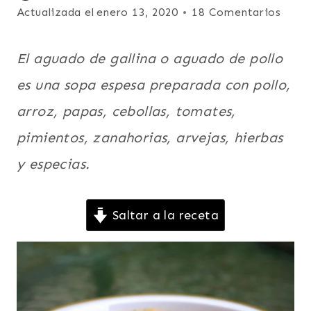
|
el
Actualizada el
enero 13, 2020
18 Comentarios
PARA
enero 22, 2012
FIESTAS
|
El aguado de gallina o aguado de pollo
PLATO
PRINCIPAL
es una sopa espesa preparada con pollo,
|
arroz, papas, cebollas, tomates,
POLLO
O
pimientos, zanahorias, arvejas, hierbas
GALLINA
|
y especias.
SOPAS
|
SUDAMERICA
Saltar a la receta