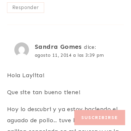
Responder
Sandra Gomes
dice:
agosto 11, 2014 a las 3:39 pm
Hola Laylita!
Que site tan bueno tiene!
Hoy lo descubri y ya estoy haciendo el
SUSCRIBIRSE
aguado de pollo.. tuve la suerte de tener