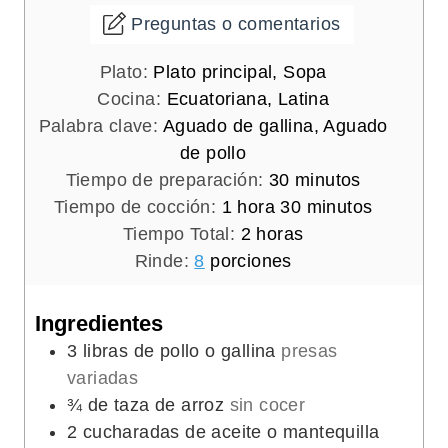
Preguntas o comentarios
Plato:
Plato principal, Sopa
Cocina:
Ecuatoriana, Latina
Palabra clave:
Aguado de gallina, Aguado
de pollo
m
Tiempo de preparación:
30
minutos
h
i
m
Tiempo de cocción:
1
hora
30
minutos
o
h
n
i
Tiempo Total:
2
horas
r
o
u
n
Rinde:
8
porciones
a
r
t
u
a
o
t
Ingredientes
s
s
o
3
libras de pollo o gallina
presas
s
variadas
¾
de taza de arroz
sin cocer
2
cucharadas de aceite o mantequilla