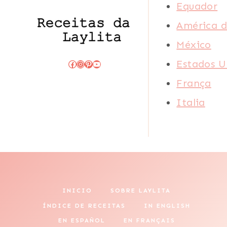
Equador
América d
México
Estados U
Facebook
Instagram
Pinterest
Youtube
França
Italia
INICIO
SOBRE LAYLITA
ÍNDICE DE RECEITAS
IN ENGLISH
EN ESPAÑOL
EN FRANÇAIS