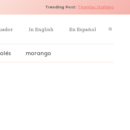
Trending Post
:
Tiramisu Italiano
uador
In English
En Español
olés
morango