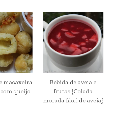
e macaxeira
Bebida de aveia e
AMÉRICA
AMÉRICA
DO
DO
 com queijo
frutas {Colada
SUL
SUL
|
|
morada fácil de aveia}
AMÉRICA
AMÉRICA
LATINA
LATINA