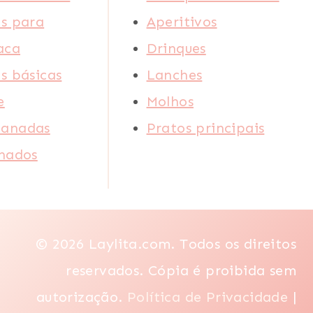
s para
Aperitivos
aca
Drinques
s básicas
Lanches
e
Molhos
anadas
Pratos principais
lhados
© 2026 Laylita.com. Todos os direitos
reservados. Cópia é proibida sem
autorização.
Política de Privacidade
|