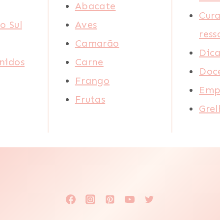
Abacate
VEGETARIANO
Cura
o Sul
Aves
ress
Camarão
Dica
nidos
Carne
Doc
Frango
Emp
Frutas
Gre