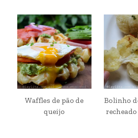
Waffles de pão de
Bolinho d
AMÉRICA
DO
queijo
recheado
SUL
|
AMÉRICA
LATINA