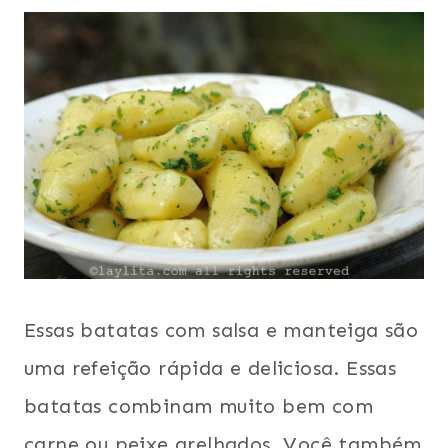
|
ESTADOS
UNIDOS
|
EUROPA
|
RÁPIDO
|
SEM
CARNE
|
VEGETARIANO
Essas batatas com salsa e manteiga são
uma refeição rápida e deliciosa. Essas
batatas combinam muito bem com
carne ou peixe grelhados. Você também