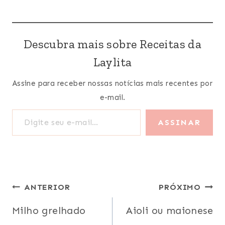
Descubra mais sobre Receitas da
Laylita
Assine para receber nossas notícias mais recentes por
e-mail.
Digite seu e-mail…
ASSINAR
Navegação
ANTERIOR
PRÓXIMO
de
Milho grelhado
Aioli ou maionese