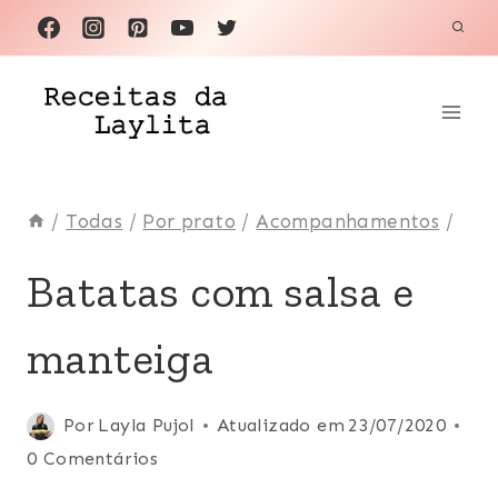
Pular
para
o
Conteúdo
/
Todas
/
Por prato
/
Acompanhamentos
/
ACOMPANHAMENTOS
Batatas com salsa e
|
AMÉRICA
manteiga
DO
SUL
|
AMÉRICA
Por
Layla Pujol
Atualizado em
23/07/2020
LATINA
0 Comentários
|
BATATA