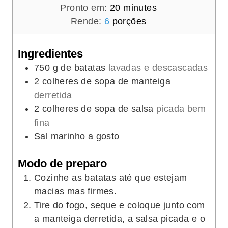
n
m
i
Pronto em:
20
minutes
u
i
n
Rende:
6
porções
t
n
u
e
u
t
Ingredientes
s
t
e
750
g
de batatas
lavadas e descascadas
e
s
2
colheres de sopa de manteiga
s
derretida
2
colheres de sopa de salsa
picada bem
fina
Sal marinho a gosto
Modo de preparo
Cozinhe as batatas até que estejam
macias mas firmes.
Tire do fogo, seque e coloque junto com
a manteiga derretida, a salsa picada e o