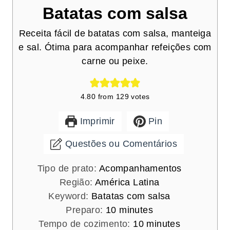
Batatas com salsa
Receita fácil de batatas com salsa, manteiga
e sal. Ótima para acompanhar refeições com
carne ou peixe.
4.80
from
129
votes
Imprimir
Pin
Questões ou Comentários
Tipo de prato:
Acompanhamentos
Região:
América Latina
Keyword:
Batatas com salsa
m
Preparo:
10
minutes
i
m
Tempo de cozimento:
10
minutes