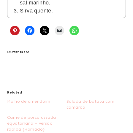
sal marinho.
Sirva quente.
Curtir isso:
Related
Molho de amendoim
Salada de batata com
camarão
Carne de porco assada
equatoriana – versão
rápida {Hornado}