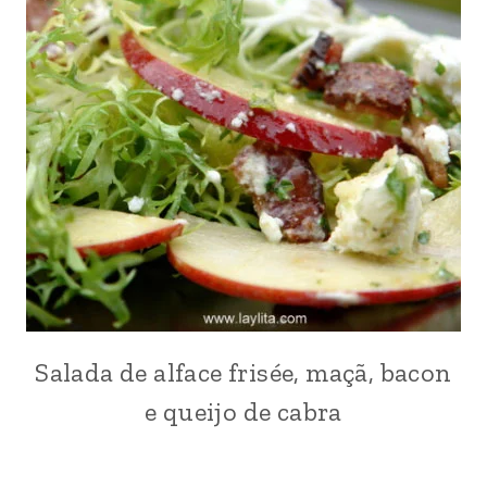
|
FRUTAS
|
VEGETARIANO
|
VERÃO
Salada de alface frisée, maçã, bacon
ESTADOS
UNIDOS
e queijo de cabra
|
EUROPA
|
FRUTAS