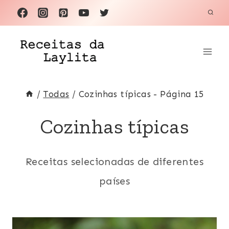
Pular
para
o
Conteúdo
/
Todas
/
Cozinhas típicas
- Página 15
Cozinhas típicas
Receitas selecionadas de diferentes
países