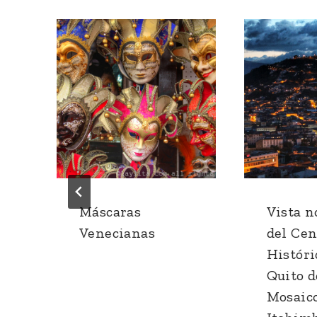
Máscaras
Vista n
Venecianas
del Cen
n
Históri
Quito d
Mosaic