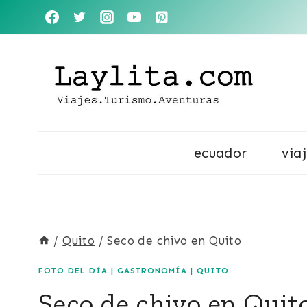
Saltar
al
contenido
ecuador
via
/
Quito
/
Seco de chivo en Quito
FOTO DEL DÍA
|
GASTRONOMÍA
|
QUITO
Seco de chivo en Quit