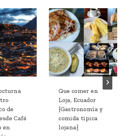
octurna
Que comer en
tro
Loja, Ecuador
co de
{Gastronomía y
esde Café
comida típica
o en
lojana}