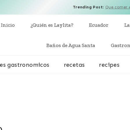
Trending Post
:
Que comer e
Inicio
¿Quién es Laylita?
Ecuador
La
Baños de Agua Santa
Gastro
jes gastronomicos
recetas
recipes
o