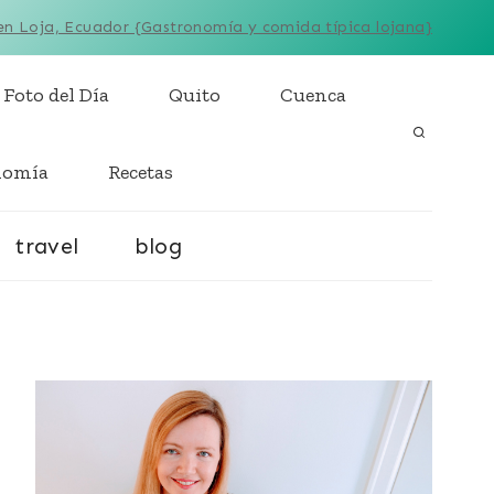
n Loja, Ecuador {Gastronomía y comida típica lojana}
 Foto del Día
Quito
Cuenca
nomía
Recetas
travel
blog