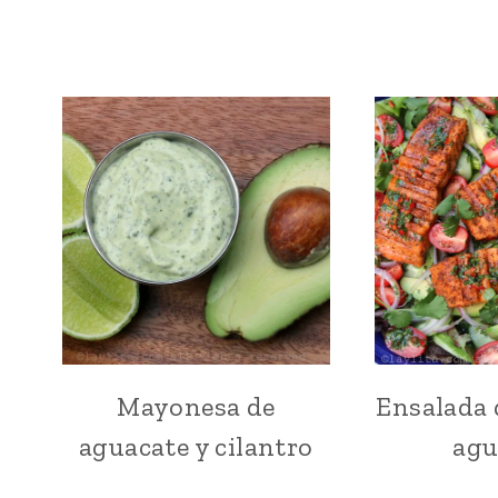
Mayonesa de
Ensalada 
ADEREZOS
|
aguacate y cilantro
agu
CONDIMENTOS
|
LATINO/HISPANO