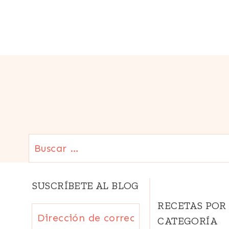
de
PICANTE
página
|
SALSAS
|
TODAS
LAS
RECETAS
Buscar:
SUSCRÍBETE AL BLOG
RECETAS POR
Dirección
CATEGORÍA