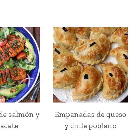
de salmón y
Empanadas de queso
ASADOS
BOCADITOS
Y
Y
acate
y chile poblano
PARRILLADAS
SNACKS
|
|
ENSALADAS
EMPANADAS