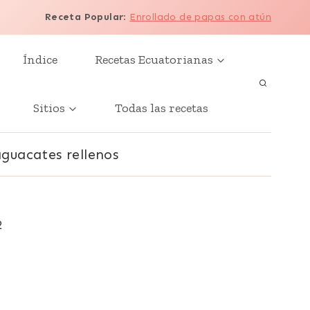
Receta Popular
:
Enrollado de papas con atún
Índice
Recetas Ecuatorianas
Sitios
Todas las recetas
aguacates rellenos
2